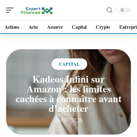
Actions
Actu
Assurer
Capital
Crypto
Entrepri
CAPITAL
Kadeos Infini sur
Amazon : les limites
cachées à connaître avant
d’acheter
28/07/2026