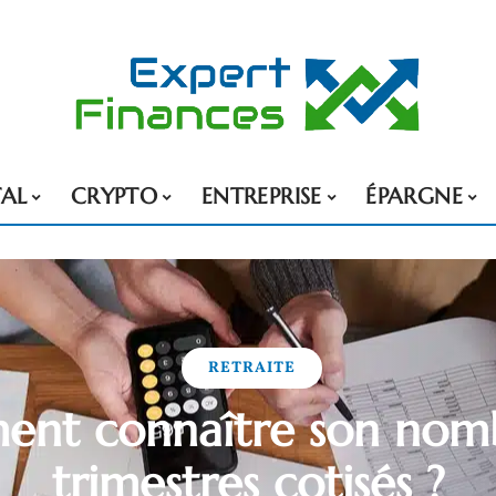
TAL
CRYPTO
ENTREPRISE
ÉPARGNE
RETRAITE
nt connaître son nom
trimestres cotisés ?