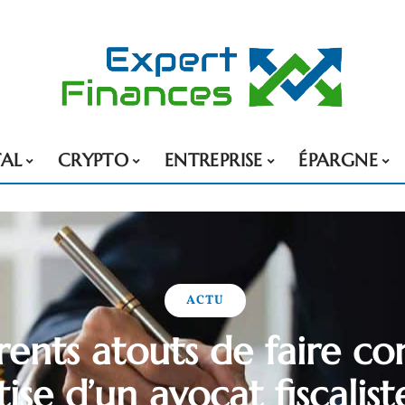
TAL
CRYPTO
ENTREPRISE
ÉPARGNE
ACTU
érents atouts de faire co
tise d’un avocat fiscaliste