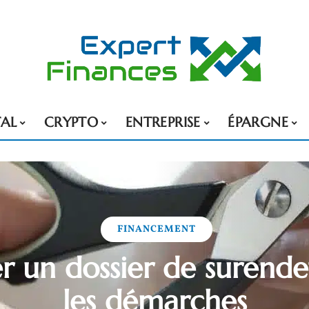
TAL
CRYPTO
ENTREPRISE
ÉPARGNE
FINANCEMENT
r un dossier de surend
les démarches