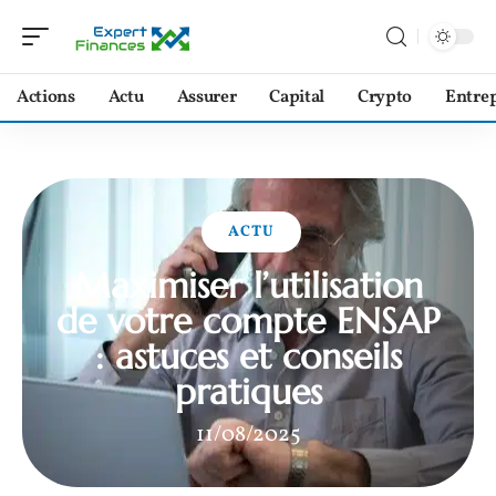
Actions
Actu
Assurer
Capital
Crypto
Entrep
ACTU
Maximiser l’utilisation
de votre compte ENSAP
: astuces et conseils
pratiques
11/08/2025