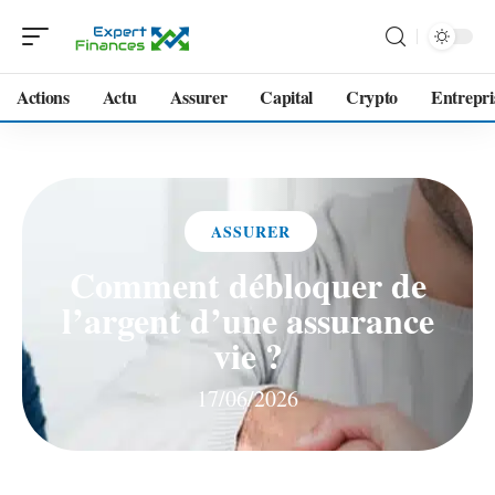
Actions
Actu
Assurer
Capital
Crypto
Entrepri
ASSURER
Comment débloquer de
l’argent d’une assurance
vie ?
17/06/2026