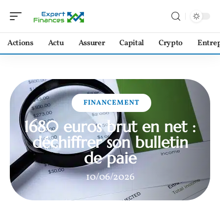
Actions
Actu
Assurer
Capital
Crypto
Entrep
FINANCEMENT
1680 euros brut en net :
déchiffrer son bulletin
de paie
10/06/2026