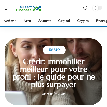
Actions
Actu
Assurer
Capital
Crypto
Entrep
IMMO
Crédit immobilier
meilleur pour votre
profil : le guide pour ne
plus surpayer
26/06/2026