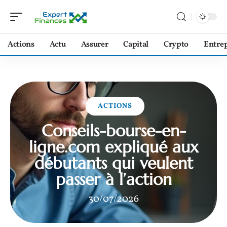
Actions
Actu
Assurer
Capital
Crypto
Entrep
ACTIONS
Conseils-bourse-en-
ligne.com expliqué aux
débutants qui veulent
passer à l’action
30/07/2026