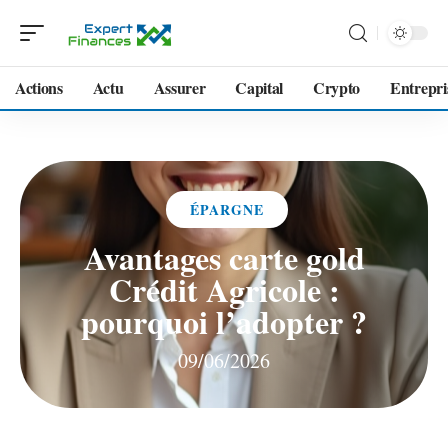
Actions
Actu
Assurer
Capital
Crypto
Entrepri
ÉPARGNE
Avantages carte gold
Crédit Agricole :
pourquoi l’adopter ?
09/06/2026