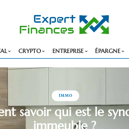
TAL
CRYPTO
ENTREPRISE
ÉPARGNE
IMMO
t savoir qui est le synd
immeuble ?