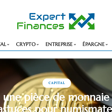
TAL
CRYPTO
ENTREPRISE
ÉPARGNE
CAPITAL
 une pièce de monnaie 
 astuces pour numismates