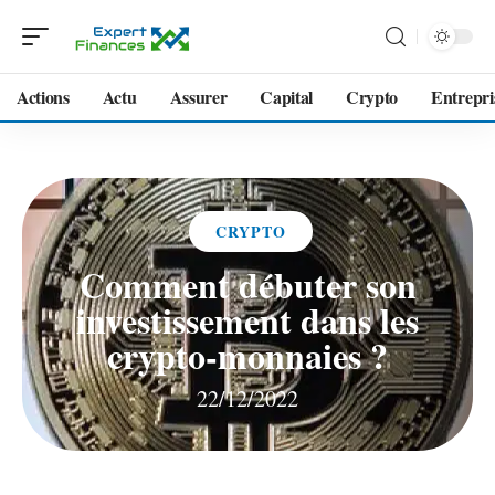
Actions
Actu
Assurer
Capital
Crypto
Entrepri
CRYPTO
Comment débuter son
investissement dans les
crypto-monnaies ?
22/12/2022