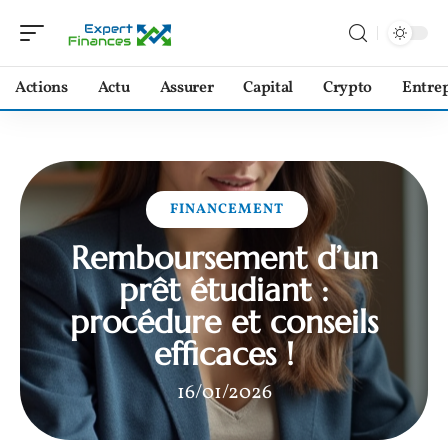
Actions
Actu
Assurer
Capital
Crypto
Entrep
FINANCEMENT
Remboursement d’un
prêt étudiant :
procédure et conseils
efficaces !
16/01/2026