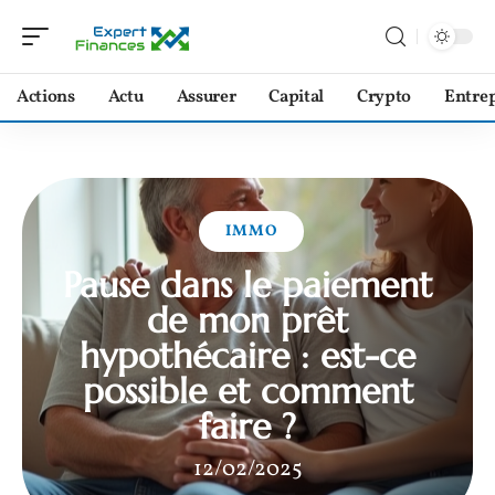
Actions
Actu
Assurer
Capital
Crypto
Entrep
IMMO
Pause dans le paiement
de mon prêt
hypothécaire : est-ce
possible et comment
faire ?
12/02/2025