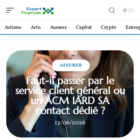
Actions
Actu
Assurer
Capital
Crypto
Entrep
ASSURER
Faut-il passer par le
service client général ou
un ACM IARD SA
contact dédié ?
12/06/2026