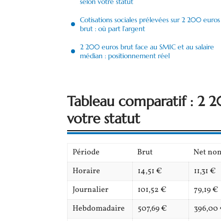
selon votre statut
Cotisations sociales prélevées sur 2 200 euros
brut : où part l’argent
2 200 euros brut face au SMIC et au salaire
médian : positionnement réel
Tableau comparatif : 2 2
votre statut
Période
Brut
Net non
Horaire
14,51 €
11,31 €
Journalier
101,52 €
79,19 €
Hebdomadaire
507,69 €
396,00