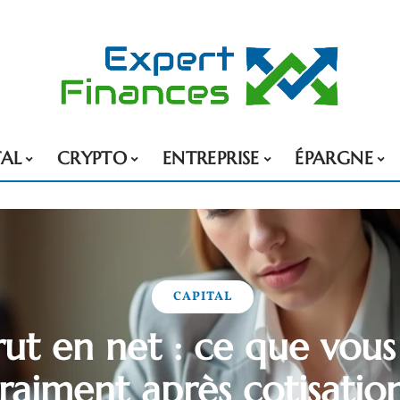
TAL
CRYPTO
ENTREPRISE
ÉPARGNE
CAPITAL
ut en net : ce que vous
raiment après cotisatio