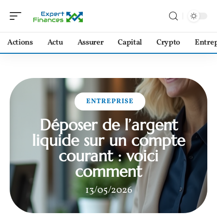
Actions
Actu
Assurer
Capital
Crypto
Entrep
ENTREPRISE
Déposer de l’argent
liquide sur un compte
courant : voici
comment
13/05/2026