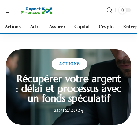
Actions
Actu
Assurer
Capital
Crypto
Entrep
ACTIONS
Récupérer votre argent
: délai et processus avec
un fonds spéculatif
20/12/2025