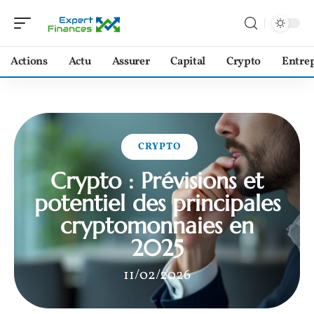
Actions
Actu
Assurer
Capital
Crypto
Entrep
CRYPTO
Crypto : Prévisions et
potentiel des principales
cryptomonnaies en
2025
11/02/2026