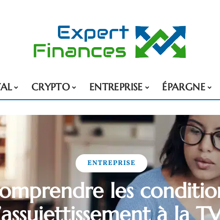
TAL
CRYPTO
ENTREPRISE
ÉPARGNE
ENTREPRISE
omprendre les conditio
’assujettissement à la T