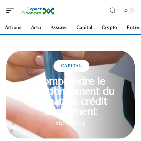
Actions
Actu
Assurer
Capital
Crypto
Entrep
CAPITAL
Comprendre le
fonctionnement du
rachat de crédit
simplement
28/12/2025