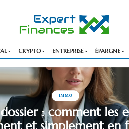
TAL
CRYPTO
ENTREPRISE
ÉPARGNE
IMMO
 dossier : comment les 
ment et simplement en f