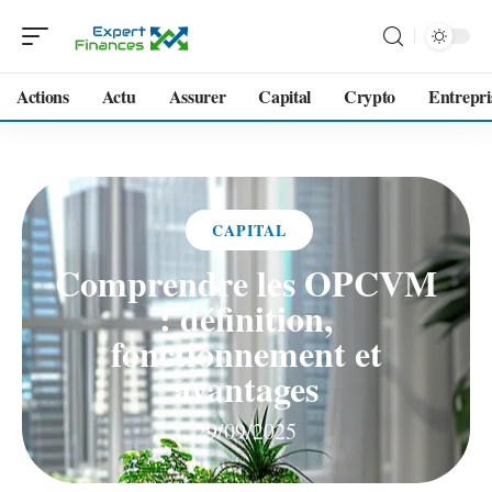
Actions
Actu
Assurer
Capital
Crypto
Entrepri
CAPITAL
Comprendre les OPCVM
: définition,
fonctionnement et
avantages
29/09/2025