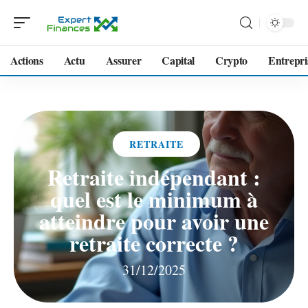
Actions
Actu
Assurer
Capital
Crypto
Entrepri
RETRAITE
Retraite indépendant :
quel est le minimum à
atteindre pour avoir une
retraite correcte ?
31/12/2025